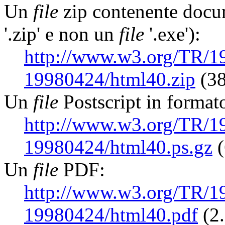
Un
file
zip contenente doc
'.zip' e non un
file
'.exe'):
http://www.w3.org/TR/
19980424/html40.zip
(38
Un
file
Postscript in format
http://www.w3.org/TR/
19980424/html40.ps.gz
(
Un
file
PDF:
http://www.w3.org/TR/
19980424/html40.pdf
(2