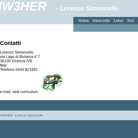
IW3HER
- Lorenzo Simoncello
Home
Hamradio
Linux
Tesi
Contatti
Lorenzo Simoncello
via Lago di Bolsena n°7
36100 Vicenza (VI)
Italy
Telefono 0444.921681
e-mail: vedi curriculum
 IW3HER - Lorenzo Simoncello