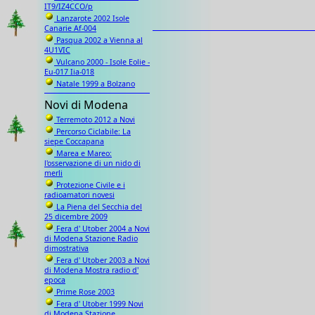
IT9/IZ4CCO/p
Lanzarote 2002 Isole
Canarie Af-004
Pasqua 2002 a Vienna al
4U1VIC
Vulcano 2000 - Isole Eolie -
Eu-017 Iia-018
Natale 1999 a Bolzano
Novi di Modena
Terremoto 2012 a Novi
Percorso Ciclabile: La
siepe Coccapana
Marea e Mareo:
l'osservazione di un nido di
merli
Protezione Civile e i
radioamatori novesi
La Piena del Secchia del
25 dicembre 2009
Fera d' Utober 2004 a Novi
di Modena Stazione Radio
dimostrativa
Fera d' Utober 2003 a Novi
di Modena Mostra radio d'
epoca
Prime Rose 2003
Fera d' Utober 1999 Novi
di Modena Stazione