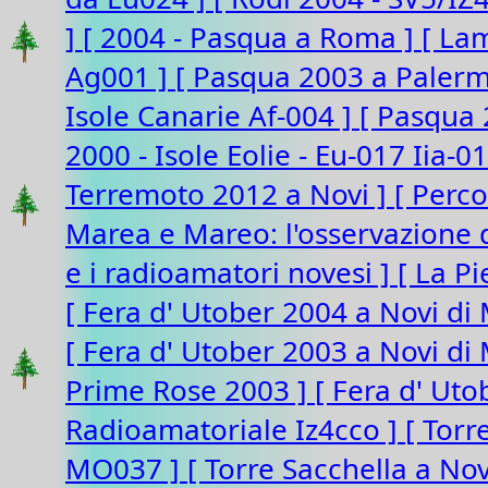
]
[ 2004 - Pasqua a Roma ]
[ La
Ag001 ]
[ Pasqua 2003 a Paler
Isole Canarie Af-004 ]
[ Pasqua 
2000 - Isole Eolie - Eu-017 Iia-0
Terremoto 2012 a Novi ]
[ Perco
Marea e Mareo: l'osservazione d
e i radioamatori novesi ]
[ La P
[ Fera d' Utober 2004 a Novi di
[ Fera d' Utober 2003 a Novi d
Prime Rose 2003 ]
[ Fera d' Ut
Radioamatoriale Iz4cco ]
[ Torr
MO037 ]
[ Torre Sacchella a N