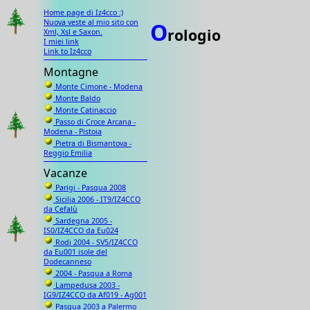
Home page di Iz4cco :)
Nuova veste al mio sito con
O
rologio
Xml, Xsl e Saxon.
I miei link
Link to Iz4cco
Montagne
Monte Cimone - Modena
Monte Baldo
Monte Catinaccio
Passo di Croce Arcana -
Modena - Pistoia
Pietra di Bismantova -
Reggio Emilia
Vacanze
Parigi - Pasqua 2008
Sicilia 2006 - IT9/IZ4CCO
da Cefalù
Sardegna 2005 -
IS0/IZ4CCO da Eu024
Rodi 2004 - SV5/IZ4CCO
da Eu001 isole del
Dodecanneso
2004 - Pasqua a Roma
Lampedusa 2003 -
IG9/IZ4CCO da Af019 - Ag001
Pasqua 2003 a Palermo