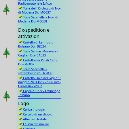
Radioamatoriale Iz4cco
Torre dell' Orologio di Novi
di Modena Dci-MO037
Torre Sacchella a Novi di
Modena Dci-MO038
Dx-spedition e
attivazioni
Castello di Laimburg -
Bolzano Dci- BZ024
Torre Salinas Muravera -
Cagliari Dci- CA033
Castello dei Pio di Carpi
Dci- Mo002
Torre Sacchella 2
settembre 2001 Dci-038
Castello Isola del Giglio 1°
maggio 2001 Dci-GR056 Iota-
Eu028 Iia-GR002
Capraia 1999 - Arcipelago
Toscano
Logo
Carica il plugin
Calcolo di un dipolo
Albero di Natale
La scia del mouse