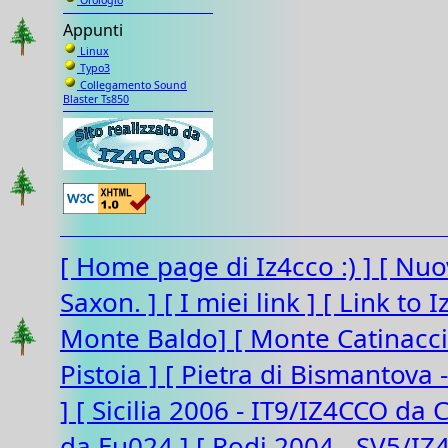
Orologio
Appunti
Linux
Typo3
Collegamento Sound
Blaster Ts850
[ Home page di Iz4cco :) ]
[ Nuo
Saxon. ]
[ I miei link ]
[ Link to 
Monte Baldo]
[ Monte Catinacc
Pistoia ]
[ Pietra di Bismantova 
]
[ Sicilia 2006 - IT9/IZ4CCO da 
da Eu024 ]
[ Rodi 2004 - SV5/I